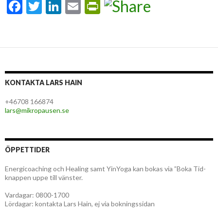
F
T
Li
E
Pr
ac
w
n
m
in
e
itt
ke
ai
tF
b
er
dI
l
ri
o
n
e
o
n
KONTAKTA LARS HAIN
k
dl
+46708 166874
y
lars@mikropausen.se
ÖPPETTIDER
Energicoaching och Healing samt YinYoga kan bokas via ”Boka Tid-
knappen uppe till vänster.
Vardagar: 0800-1700
Lördagar: kontakta Lars Hain, ej via bokningssidan