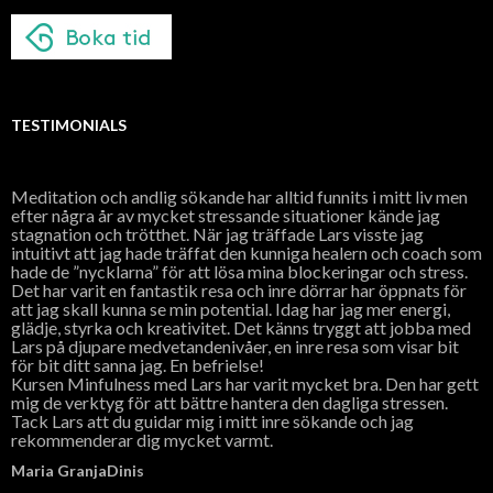
TESTIMONIALS
Meditation och andlig sökande har alltid funnits i mitt liv men
efter några år av mycket stressande situationer kände jag
stagnation och trötthet. När jag träffade Lars visste jag
intuitivt att jag hade träffat den kunniga healern och coach som
hade de ”nycklarna” för att lösa mina blockeringar och stress.
Det har varit en fantastik resa och inre dörrar har öppnats för
att jag skall kunna se min potential. Idag har jag mer energi,
glädje, styrka och kreativitet. Det känns tryggt att jobba med
Lars på djupare medvetandenivåer, en inre resa som visar bit
för bit ditt sanna jag. En befrielse!
Kursen Minfulness med Lars har varit mycket bra. Den har gett
mig de verktyg för att bättre hantera den dagliga stressen.
Tack Lars att du guidar mig i mitt inre sökande och jag
rekommenderar dig mycket varmt.
Maria GranjaDinis