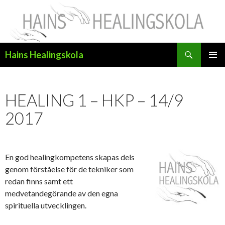
Sök
Hains Healingskola
HOPPA
PRIMÄR
TILL
MENY
INNEHÅLL
HEALING 1 – HKP – 14/9
2017
En god healingkompetens skapas dels
genom förståelse för de tekniker som
redan finns samt ett
medvetandegörande av den egna
spirituella utvecklingen.