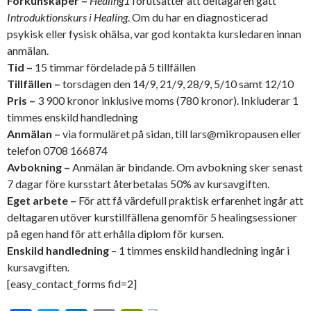
Förkunskaper –
Healing1
förutsätter att deltagaren gått
Introduktionskurs i Healing
. Om du har en diagnosticerad
psykisk eller fysisk ohälsa, var god kontakta kursledaren innan
anmälan.
Tid –
15 timmar fördelade på 5 tillfällen
Tillfällen –
torsdagen den 14/9, 21/9, 28/9, 5/10 samt 12/10
Pris –
3 900 kronor inklusive moms (780 kronor). Inkluderar 1
timmes enskild handledning
Anmälan –
via formuläret på sidan, till lars@mikropausen eller
telefon 0708 166874
Avbokning –
Anmälan är bindande. Om avbokning sker senast
7 dagar före kursstart återbetalas 50% av kursavgiften.
Eget arbete –
För att få värdefull praktisk erfarenhet ingår att
deltagaren utöver kurstillfällena genomför 5 healingsessioner
på egen hand för att erhålla diplom för kursen.
Enskild handledning
– 1 timmes enskild handledning ingår i
kursavgiften.
[easy_contact_forms fid=2]