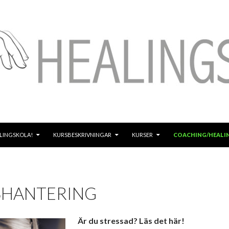
ALINGSKOLA!
KURSBESKRIVNINGAR
KURSER
COACHING/HEALI
SHANTERING
Är du stressad? Läs det här!