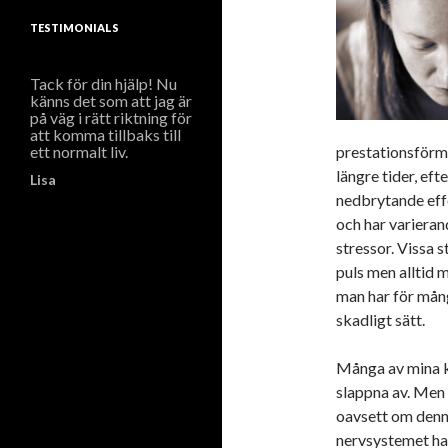
TESTIMONIALS
Tack för din hjälp! Nu
känns det som att jag är
på väg i rätt riktning för
att komma tillbaks till
ett normalt liv.
prestationsförmå
längre tider, ef
Lisa
nedbrytande eff
och har varieran
stressor. Vissa 
puls men alltid 
man har för mång
skadligt sätt.
Många av mina k
slappna av. Men 
oavsett om denn
nervsystemet ha