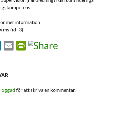
ingskompetens
ör mer information
orms fid=3]
Li
E
Pr
n
m
in
ke
ai
tF
dI
l
ri
VAR
n
e
nloggad
för att skriva en kommentar.
n
dl
y