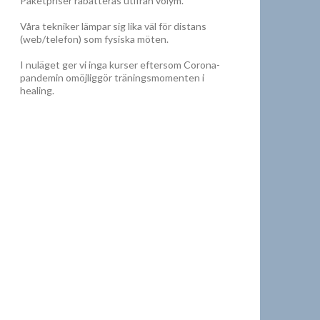
Paketpriser rabatteras utifrån volym.
Våra tekniker lämpar sig lika väl för distans
(web/telefon) som fysiska möten.
I nuläget ger vi inga kurser eftersom Corona-
pandemin omöjliggör träningsmomenten i
healing.