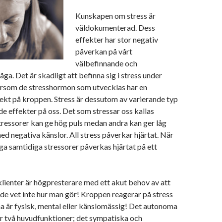
Kunskapen om stress är
väldokumenterad. Dess
effekter har stor negativ
påverkan på vårt
välbefinnande och
ga. Det är skadligt att befinna sig i stress under
tersom de stresshormon som utvecklas har en
ekt på kroppen. Stress är dessutom av varierande typ
de effekter på oss. Det som stressar oss kallas
stressorer kan ge hög puls medan andra kan ger låg
med negativa känslor. All stress påverkar hjärtat. När
a samtidiga stressorer påverkas hjärtat på ett
lienter är högpresterare med ett akut behov av att
de vet inte hur man gör! Kroppen reagerar på stress
a är fysisk, mental eller känslomässig! Det autonoma
r två huvudfunktioner; det sympatiska och