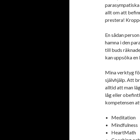
parasympatiska 
allt om att befi
prestera! Kroppe
En sådan person h
hamna i den para
till buds räknad
kan uppsöka en l
Mina verktyg för
självhjälp. Att b
alltid att man lä
låg eller obefin
kompetensen att 
Meditation
Mindfulness
HeartMath
Coaching och 