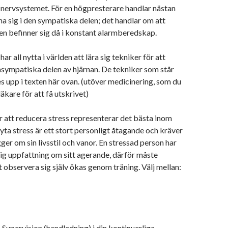
nervsystemet. För en högpresterare handlar nästan
nna sig i den sympatiska delen; det handlar om att
n befinner sig då i konstant alarmberedskap.
ar all nytta i världen att lära sig tekniker för att
sympatiska delen av hjärnan. De tekniker som står
es upp i texten här ovan. (utöver medicinering, som du
äkare för att få utskrivet)
 att reducera stress representerar det bästa inom
ryta stress är ett stort personligt åtagande och kräver
gger om sin livsstil och vanor. En stressad person har
tlig uppfattning om sitt agerande, därför måste
observera sig själv ökas genom träning. Välj mellan:
Supervision (handledning) i din kontinuerliga