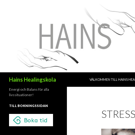
HOPPA TILL INNEHÅLL
Sök
Hains Healingskola
VÄLKOMMEN TILL HAINS HE
Energi och Balans för alla
livssituationer!
TILL BOKNINGSSIDAN
STRES